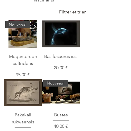
Filtrer et trier
Nouveau!
Megantereon
Basilosaurus isis
cultridens
Prix
20,00 €
Prix
95,00 €
Nouveau!
Pakakali
Bustes
rukwaensis
Prix
40,00 €