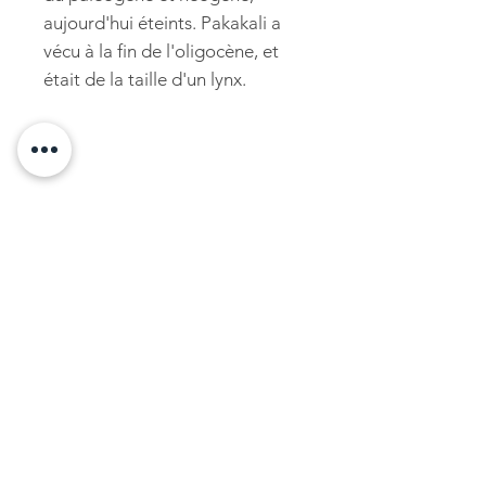
aujourd'hui éteints. Pakakali a
vécu à la fin de l'oligocène, et
était de la taille d'un lynx.
Pour être notifié des nouveautés sur le site, abonnez-vous à la liste de
diffusion!
S'inscrire