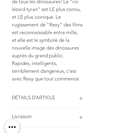
de tous les dinosaures! Le "roi
lézard tyran" est LE plus connu,
et LE plus iconique. Le
rugissement de "Rexy" des films
est reconnaissable entre mille,
et elle est le symbole de la
nouvelle image des dinosaures
auprès du grand public.
Rapides, intelligents,
terriblement dangereux, c'est
avec Rexy que tout commence.
DÉTAILS D'ARTICLE
Taille: 30 cm
Livraison
Matériaux:
résine
peinture acrylique
Les figurines sont réalisées à la